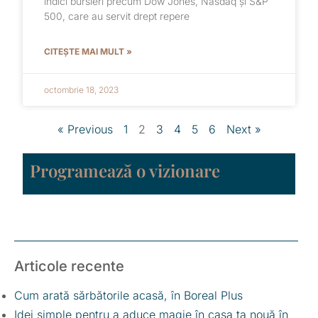
indici bursieri precum Dow Jones, Nasdaq și S&P
500, care au servit drept repere
CITEȘTE MAI MULT »
octombrie 18, 2023
« Previous
1
2
3
4
5
6
Next »
Programează o vizionare
Articole recente
Cum arată sărbătorile acasă, în Boreal Plus
Idei simple pentru a aduce magie în casa ta nouă în