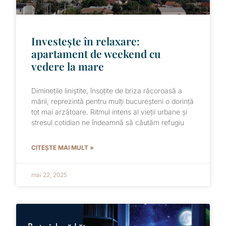
Investește în relaxare:
apartament de weekend cu
vedere la mare
Diminețile liniștite, însoțite de briza răcoroasă a
mării, reprezintă pentru mulți bucureșteni o dorință
tot mai arzătoare. Ritmul intens al vieții urbane și
stresul cotidian ne îndeamnă să căutăm refugiu
CITEȘTE MAI MULT »
mai 22, 2025