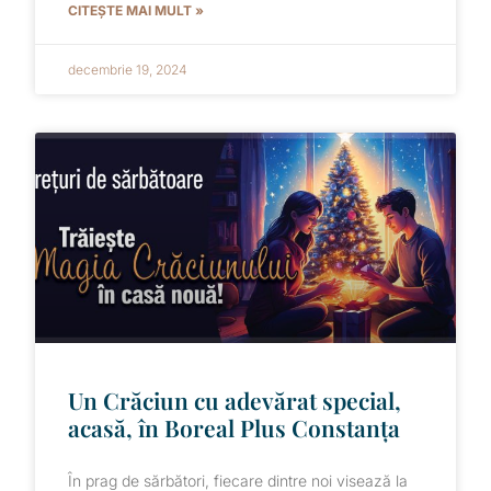
CITEȘTE MAI MULT »
decembrie 19, 2024
Un Crăciun cu adevărat special,
acasă, în Boreal Plus Constanța
În prag de sărbători, fiecare dintre noi visează la