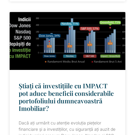
Știați că investițiile cu IMPACT
pot aduce beneficii considerabile
portofoliului dumneavoastră
Imobiliar?
Dacă ați urmărit cu atenție evoluția piețelor
financiare și a investițiilor, cu siguranță ați auzit de