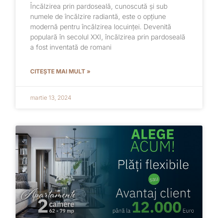
Încălzirea prin pardoseală, cunoscută și sub
numele de încălzire radiantă, este o opțiune
modernă pentru încălzirea locuinței. Devenită
populară în secolul XXI, încălzirea prin pardoseală
a fost inventată de romani
CITEȘTE MAI MULT »
martie 13, 2024