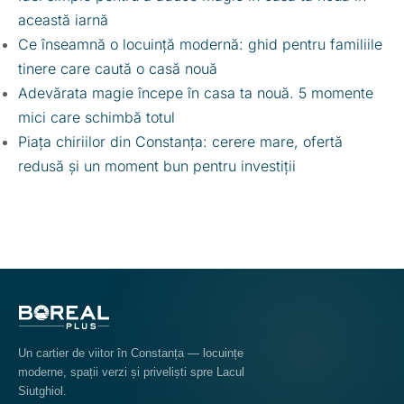
această iarnă
Ce înseamnă o locuință modernă: ghid pentru familiile
tinere care caută o casă nouă
Adevărata magie începe în casa ta nouă. 5 momente
mici care schimbă totul
Piața chiriilor din Constanța: cerere mare, ofertă
redusă și un moment bun pentru investiții
Un cartier de viitor în Constanța — locuințe
moderne, spații verzi și priveliști spre Lacul
Siutghiol.