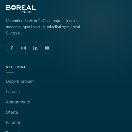
Un cartier de viitor în Constanța — locuințe
moderne, spații verzi și priveliști spre Lacul
Siutghiol.
SECȚIUNI
Despre proiect
Locație
Apartamente
Oferte
Facilități