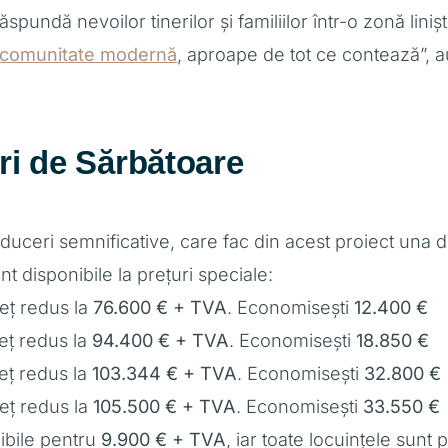
undă nevoilor tinerilor și familiilor într-o zonă liniș
 comunitate modernă
, aproape de tot ce contează”, au
ri de Sărbătoare
duceri semnificative, care fac din acest proiect una di
t disponibile la prețuri speciale:
eț redus la
76.600 € + TVA
. Economisești
12.400 €
eț redus la
94.400 € + TVA
. Economisești
18.850 €
eț redus la
103.344 € + TVA
. Economisești
32.800 €
eț redus la
105.500 € + TVA
. Economisești
33.550 €
ibile pentru
9.900 € + TVA
, iar toate locuințele sunt 