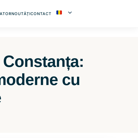
ATOR
NOUTĂȚI
CONTACT
n Constanța:
 moderne cu
e