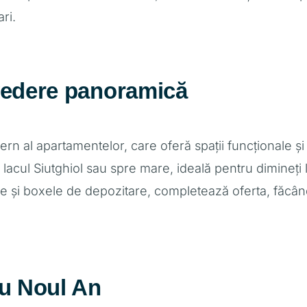
ri.
vedere panoramică
n al apartamentelor, care oferă spații funcționale și 
acul Siutghiol sau spre mare, ideală pentru dimineți l
vate și boxele de depozitare, completează oferta, făcâ
ru Noul An