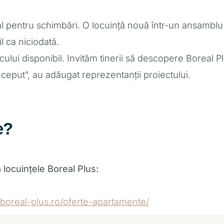
 pentru schimbări. O locuință nouă într-un ansamblu m
l ca niciodată.
tocului disponibil. Invităm tinerii să descopere Boreal
eput”, au adăugat reprezentanții proiectului.
e?
locuințele Boreal Plus:
//boreal-plus.ro/oferte-apartamente/