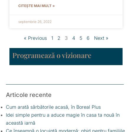
CITEȘTE MAI MULT »
septembrie 26, 2022
« Previous
1
2
3
4
5
6
Next »
Programează o vizionare
Articole recente
Cum arată sărbătorile acasă, în Boreal Plus
Idei simple pentru a aduce magie în casa ta nouă în
această iarnă
Ce înseamnă o locuință modernă: ghid pentru familiile