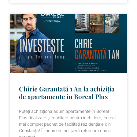
Chirie Garantată 1 An la achiziția
de apartamente în Boreal Plus
Puteți achiziționa acum apartamente în Boreal
Plus finalizate și mobilate pentru închiriere, cu cel
mai complet pachet de facilități rezidențiale din
Constanța! Îl inchiriem noi și vă returnam chiria
garantat,