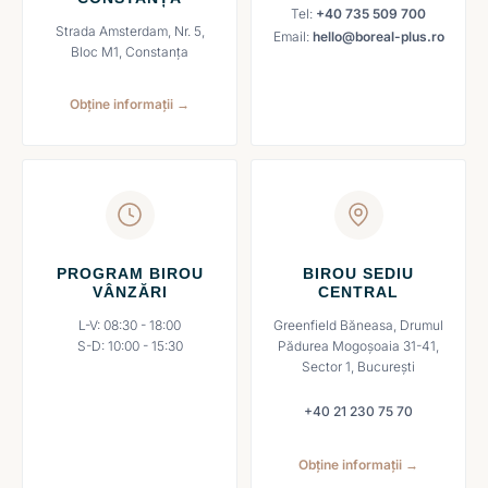
Tel:
+40 735 509 700
Strada Amsterdam, Nr. 5,
Email:
hello@boreal-plus.ro
Bloc M1, Constanța
Obține informații →
PROGRAM BIROU
BIROU SEDIU
VÂNZĂRI
CENTRAL
L-V: 08:30 - 18:00
Greenfield Băneasa, Drumul
S-D: 10:00 - 15:30
Pădurea Mogoșoaia 31-41,
Sector 1, București
+40 21 230 75 70
Obține informații →