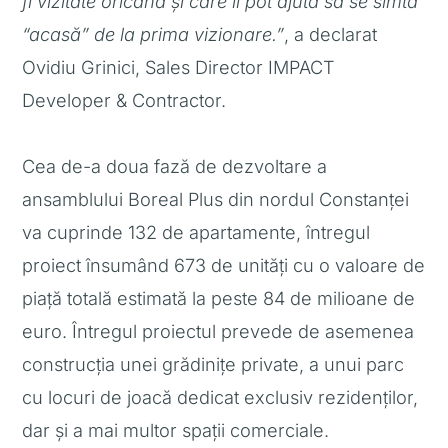
fi vizitate oricând și care îi pot ajuta să se simtă
“acas
ă
” de la prima vizionare.”
, a declarat
Ovidiu Grinici, Sales Director IMPACT
Developer & Contractor.
Cea de-a doua fază de dezvoltare a
ansamblului Boreal Plus din nordul Constanței
va cuprinde 132 de apartamente, întregul
proiect însumând 673 de unități cu o valoare de
piață totală estimată la peste 84 de milioane de
euro. Întregul proiectul prevede de asemenea
construcția unei grădinițe private, a unui parc
cu locuri de joacă dedicat exclusiv rezidenților,
dar și a mai multor spații comerciale.