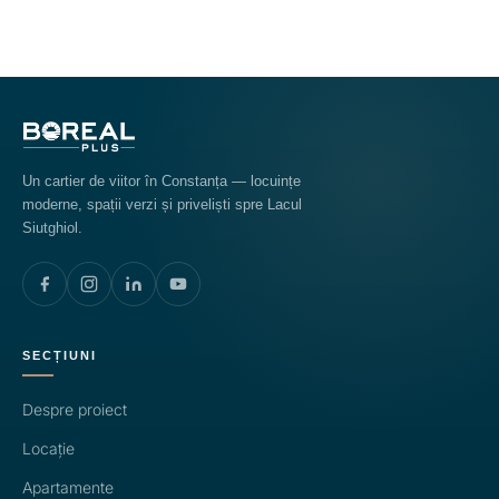
Un cartier de viitor în Constanța — locuințe
moderne, spații verzi și priveliști spre Lacul
Siutghiol.
SECȚIUNI
Despre proiect
Locație
Apartamente