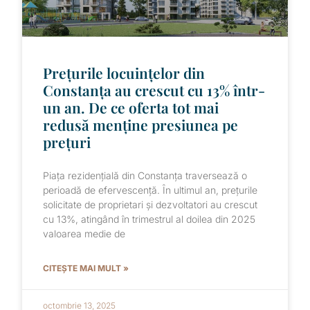
Prețurile locuințelor din
Constanța au crescut cu 13% într-
un an. De ce oferta tot mai
redusă menține presiunea pe
prețuri
Piața rezidențială din Constanța traversează o
perioadă de efervescență. În ultimul an, prețurile
solicitate de proprietari și dezvoltatori au crescut
cu 13%, atingând în trimestrul al doilea din 2025
valoarea medie de
CITEȘTE MAI MULT »
octombrie 13, 2025