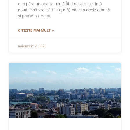
cumpăra un apartament? Îți dorești o locuință
nouă, însă vrei să fii sigur(ă) că iei o decizie bună
și preferi să nu te
CITEȘTE MAI MULT »
noiembrie 7, 2025