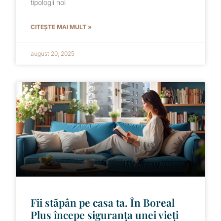
tipologii noi
CITEȘTE MAI MULT »
august 20, 2025
Fii stăpân pe casa ta. În Boreal
Plus începe siguranța unei vieți