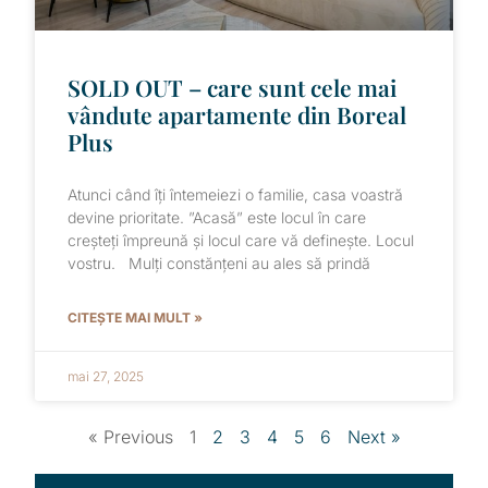
SOLD OUT – care sunt cele mai
vândute apartamente din Boreal
Plus
Atunci când îți întemeiezi o familie, casa voastră
devine prioritate. ”Acasă” este locul în care
creșteți împreună și locul care vă definește. Locul
vostru. Mulți constănțeni au ales să prindă
CITEȘTE MAI MULT »
mai 27, 2025
« Previous
1
2
3
4
5
6
Next »