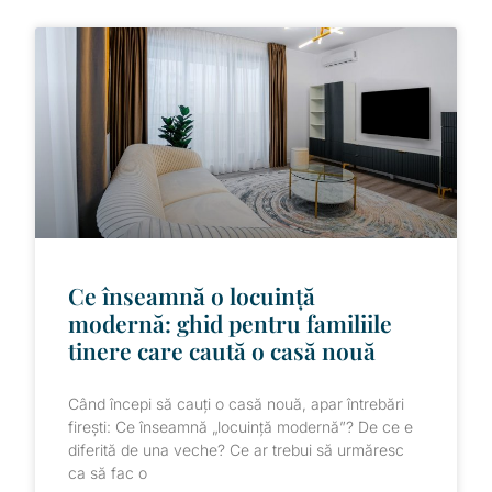
Ce înseamnă o locuință
modernă: ghid pentru familiile
tinere care caută o casă nouă
Când începi să cauți o casă nouă, apar întrebări
firești: Ce înseamnă „locuință modernă”? De ce e
diferită de una veche? Ce ar trebui să urmăresc
ca să fac o