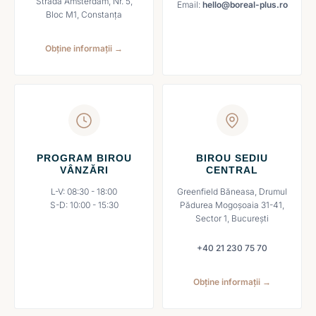
Strada Amsterdam, Nr. 5,
Email:
hello@boreal-plus.ro
Bloc M1, Constanța
Obține informații →
PROGRAM BIROU
BIROU SEDIU
VÂNZĂRI
CENTRAL
L-V: 08:30 - 18:00
Greenfield Băneasa, Drumul
S-D: 10:00 - 15:30
Pădurea Mogoșoaia 31-41,
Sector 1, București
+40 21 230 75 70
Obține informații →