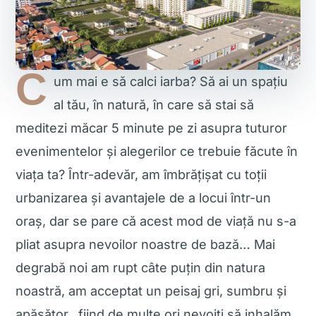
C
um mai e să calci iarba? Să ai un spațiu
al tău, în natură, în care să stai să
meditezi măcar 5 minute pe zi asupra tuturor
evenimentelor și alegerilor ce trebuie făcute în
viața ta? Într-adevăr, am îmbrățișat cu toții
urbanizarea și avantajele de a locui într-un
oraș, dar se pare că acest mod de viață nu s-a
pliat asupra nevoilor noastre de bază… Mai
degrabă noi am rupt câte puțin din natura
noastră, am acceptat un peisaj gri, sumbru și
apăsător, fiind de multe ori nevoiți să inhalăm