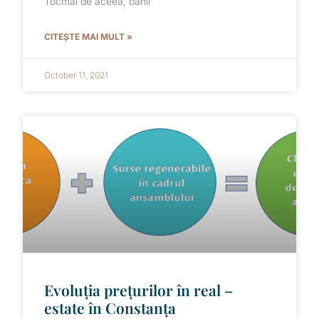
Tocmai de aceea, banii
CITEȘTE MAI MULT »
October 11, 2021
Evoluția prețurilor în real –
estate în Constanța