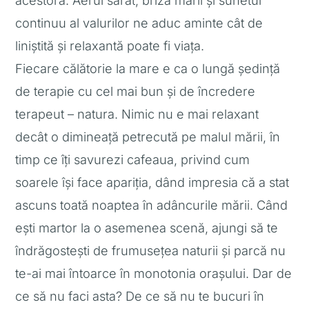
acestora. Aerul sărat, briza mării și sunetul
continuu al valurilor ne aduc aminte cât de
liniștită și relaxantă poate fi viața.
Fiecare călătorie la mare e ca o lungă ședință
de terapie cu cel mai bun și de încredere
terapeut – natura. Nimic nu e mai relaxant
decât o dimineață petrecută pe malul mării, în
timp ce îți savurezi cafeaua, privind cum
soarele își face apariția, dând impresia că a stat
ascuns toată noaptea în adâncurile mării. Când
ești martor la o asemenea scenă, ajungi să te
îndrăgostești de frumusețea naturii și parcă nu
te-ai mai întoarce în monotonia orașului. Dar de
ce să nu faci asta? De ce să nu te bucuri în