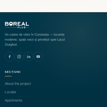
Un cartier de viitor în Constanța — locuințe
moderne, spații verzi și priveliști spre Lacul
Siutghiol.
SECȚIUNI
About the project
Locație
Apartments