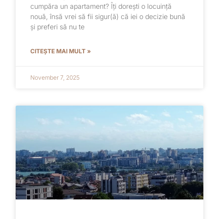
cumpăra un apartament? Îți dorești o locuință
nouă, însă vrei să fii sigur(ă) că iei o decizie bună
și preferi să nu te
CITEȘTE MAI MULT »
November 7, 2025