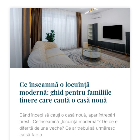
Ce înseamnă o locuință
modernă: ghid pentru familiile
tinere care caută o casă nouă
Când începi să cauți o casă nouă, apar întrebări
firești: Ce înseamnă „locuință modernă”? De ce e
diferită de una veche? Ce ar trebui să urmăresc
ca să fac o