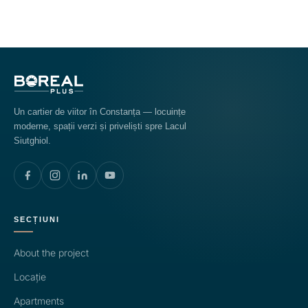
Un cartier de viitor în Constanța — locuințe
moderne, spații verzi și priveliști spre Lacul
Siutghiol.
SECȚIUNI
About the project
Locație
Apartments