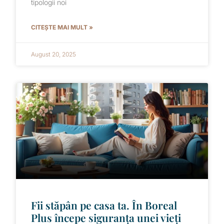
tipologii noi
CITEȘTE MAI MULT »
August 20, 2025
Fii stăpân pe casa ta. În Boreal
Plus începe siguranța unei vieți