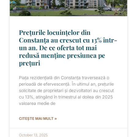
Prețurile locuințelor din
Constanța au crescut cu 13% într-
un an. De ce oferta tot mai
redusă menține presiunea pe
prețuri
Piața rezidențială din Constanța traversează o
perioadă de efervescență. În ultimul an, prețurile
solicitate de proprietari și dezvoltatori au crescut
cu 13%, atingând în trimestrul al doilea din 2025
valoarea medie de
CITEȘTE MAI MULT »
October 13, 2025