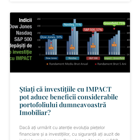
Știați că investițiile cu IMPACT
pot aduce beneficii considerabile
portofoliului dumneavoastră
Imobiliar?
Dacă ați urmărit cu atenție evoluția piețelor
financiare și a investițiilor, cu siguranță ați auzit de