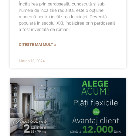
Încălzirea prin pardoseală, cunoscută și sub
numele de încălzire radiantă, este o opțiune
modernă pentru încălzirea locuinței. Devenită
populară în secolul XXI, încălzirea prin pardoseală
a fost inventată de romani
CITEȘTE MAI MULT »
March 13, 2024