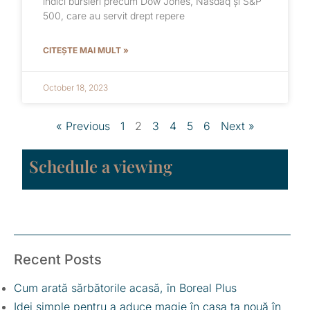
indici bursieri precum Dow Jones, Nasdaq și S&P
500, care au servit drept repere
CITEȘTE MAI MULT »
October 18, 2023
« Previous
1
2
3
4
5
6
Next »
Schedule a viewing
Recent Posts
Cum arată sărbătorile acasă, în Boreal Plus
Idei simple pentru a aduce magie în casa ta nouă în