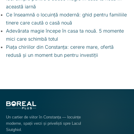
această iarnă
Ce înseamnă o locuință modernă: ghid pentru familiile
tinere care caută o casă nouă
Adevărata magie începe în casa ta nouă. 5 momente
mici care schimbă totul
Piața chiriilor din Constanța: cerere mare, ofertă
redusă și un moment bun pentru investiții
Un cartier de viitor în Constanța — locuințe
moderne, spații verzi și priveliști spre Lacul
Siutghiol.