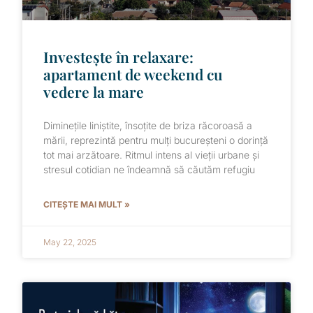
Investește în relaxare:
apartament de weekend cu
vedere la mare
Diminețile liniștite, însoțite de briza răcoroasă a
mării, reprezintă pentru mulți bucureșteni o dorință
tot mai arzătoare. Ritmul intens al vieții urbane și
stresul cotidian ne îndeamnă să căutăm refugiu
CITEȘTE MAI MULT »
May 22, 2025