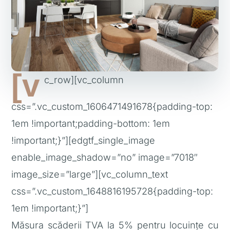
[v
c_row][vc_column
css=”.vc_custom_1606471491678{padding-top:
1em !important;padding-bottom: 1em
!important;}”][edgtf_single_image
enable_image_shadow=”no” image=”7018″
image_size=”large”][vc_column_text
css=”.vc_custom_1648816195728{padding-top:
1em !important;}”]
Măsura scăderii TVA la 5% pentru locuințe cu