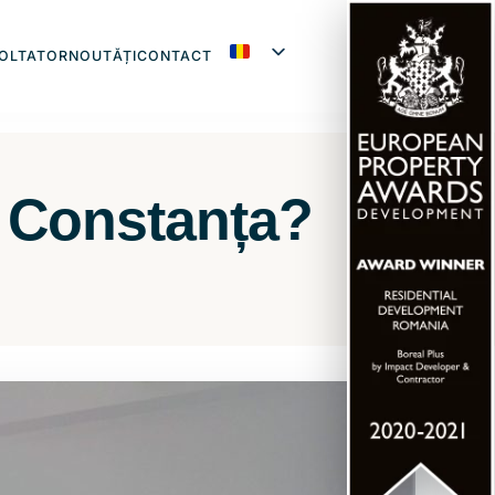
OLTATOR
NOUTĂȚI
CONTACT
n Constanța?