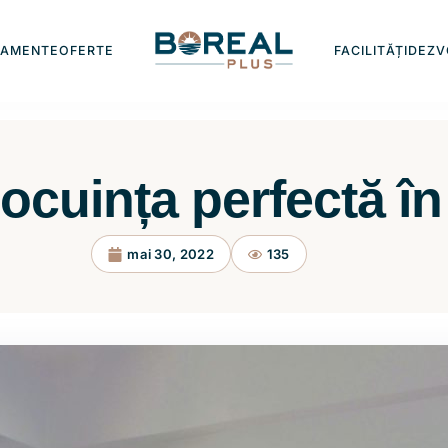
TAMENTE
OFERTE
FACILITĂȚI
DEZV
locuința perfectă î
mai 30, 2022
135