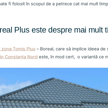
te fi folosit în scopul de a petrece cat mai mult timp a
eal Plus este despre mai mult t
n zona Tomis Plus
– Boreal
, care să implice ideea de s
 din Constanța Nord
este, în mod cert, o variantă ce m