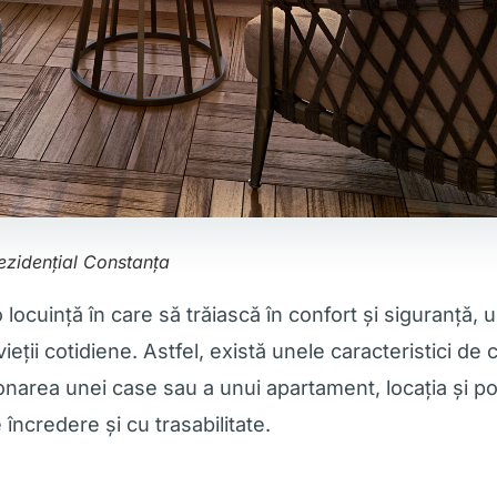
ezidențial Constanța
ocuință în care să trăiască în confort și siguranță, 
eții cotidiene. Astfel, există unele caracteristici de
onarea unei case sau a unui apartament, locația și poziț
încredere și cu trasabilitate.