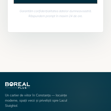
Garantăm confidențialitatea datelor dumneavoastră.
Răspundem prompt în maxim 24 de ore.
Un cartier de viitor în Constanța — locuințe
moderne, spații verzi și priveliști spre Lacul
Siutghiol.