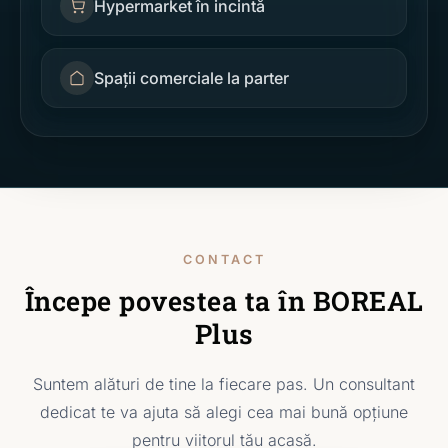
Hypermarket în incintă
Spații comerciale la parter
CONTACT
Începe povestea ta în BOREAL
Plus
Suntem alături de tine la fiecare pas. Un consultant
dedicat te va ajuta să alegi cea mai bună opțiune
pentru viitorul tău acasă.