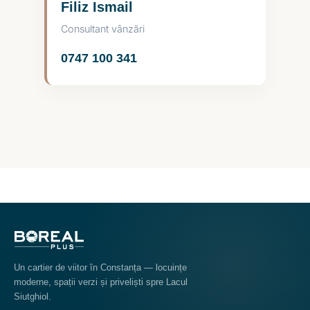
Filiz Ismail
Consultant vânzări
0747 100 341
Un cartier de viitor în Constanța — locuințe
moderne, spații verzi și priveliști spre Lacul
Siutghiol.