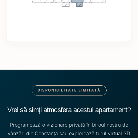
DISPONIBILITATE LIMITATĂ
Vrei să simți atmosfera acestui apartament?
Programează o vizionare privată în biroul nostru de
vânzări din Constanța sau explorează turul virtual 3D