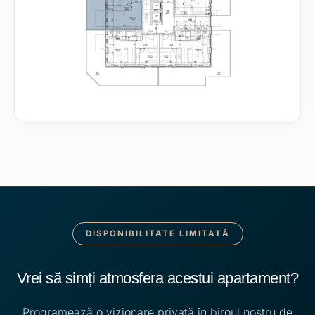
DISPONIBILITATE LIMITATĂ
Vrei să simți atmosfera acestui apartament?
Programează o vizionare privată în biroul nostru de