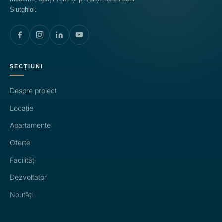
Siutghiol.
SECȚIUNI
Despre proiect
Locație
Apartamente
Oferte
Facilități
Dezvoltator
Noutăți