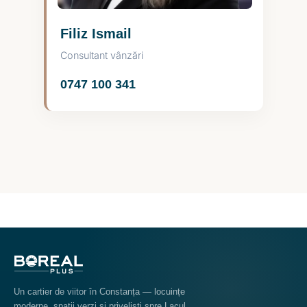
Filiz Ismail
Consultant vânzări
0747 100 341
Un cartier de viitor în Constanța — locuințe
moderne, spații verzi și priveliști spre Lacul