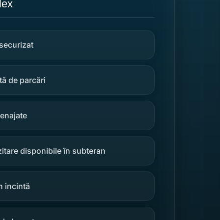
lex
securizat
tă de parcări
menajate
tare disponibile în subteran
 incintă