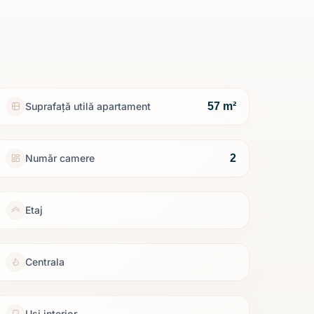
57 m²
Suprafață utilă apartament
2
Număr camere
Etaj
Centrala
Usi interior