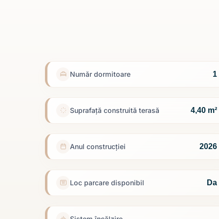
1
Număr dormitoare
4,40 m²
Suprafață construită terasă
2026
Anul construcției
Da
Loc parcare disponibil
Sistem încălzire