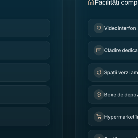
Facilități comp
Videointerfon 
Clădire dedica
Spații verzi a
Boxe de depozi
ă
Hypermarket în