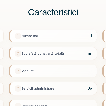
Caracteristici
1
Număr băi
m²
Suprafață construită totală
Mobilat
Da
Servicii administrare
Obiecte sanitare