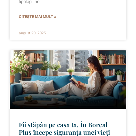
tipologii noi
CITEȘTE MAI MULT »
august 20, 2025
Fii stăpân pe casa ta. În Boreal
Plus începe siguranța unei vieți