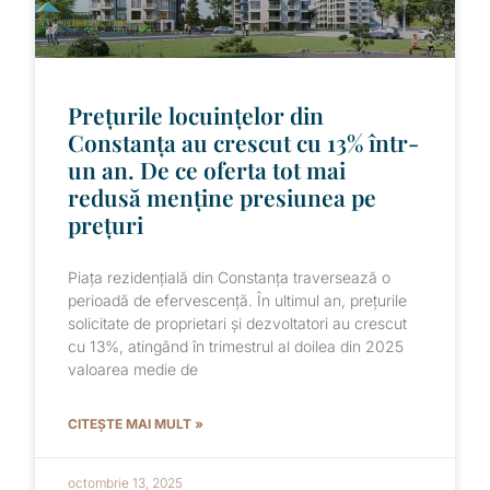
Prețurile locuințelor din
Constanța au crescut cu 13% într-
un an. De ce oferta tot mai
redusă menține presiunea pe
prețuri
Piața rezidențială din Constanța traversează o
perioadă de efervescență. În ultimul an, prețurile
solicitate de proprietari și dezvoltatori au crescut
cu 13%, atingând în trimestrul al doilea din 2025
valoarea medie de
CITEȘTE MAI MULT »
octombrie 13, 2025