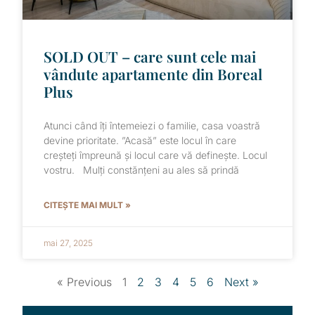
SOLD OUT – care sunt cele mai
vândute apartamente din Boreal
Plus
Atunci când îți întemeiezi o familie, casa voastră
devine prioritate. ”Acasă” este locul în care
creșteți împreună și locul care vă definește. Locul
vostru. Mulți constănțeni au ales să prindă
CITEȘTE MAI MULT »
mai 27, 2025
« Previous
1
2
3
4
5
6
Next »