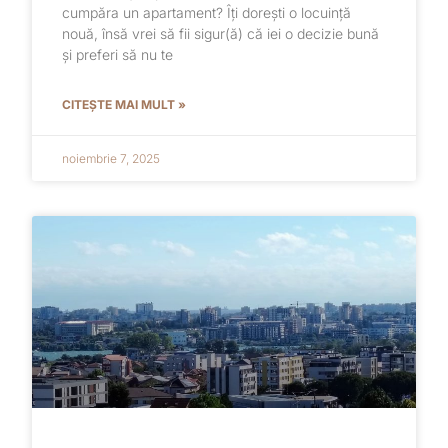
cumpăra un apartament? Îți dorești o locuință
nouă, însă vrei să fii sigur(ă) că iei o decizie bună
și preferi să nu te
CITEȘTE MAI MULT »
noiembrie 7, 2025