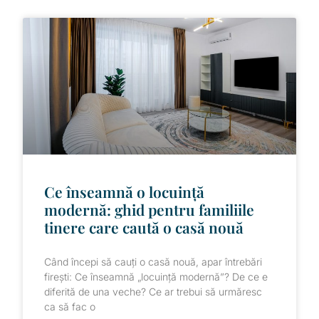
Ce înseamnă o locuință
modernă: ghid pentru familiile
tinere care caută o casă nouă
Când începi să cauți o casă nouă, apar întrebări
firești: Ce înseamnă „locuință modernă”? De ce e
diferită de una veche? Ce ar trebui să urmăresc
ca să fac o