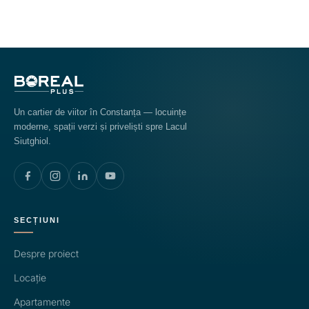
Un cartier de viitor în Constanța — locuințe
moderne, spații verzi și priveliști spre Lacul
Siutghiol.
SECȚIUNI
Despre proiect
Locație
Apartamente