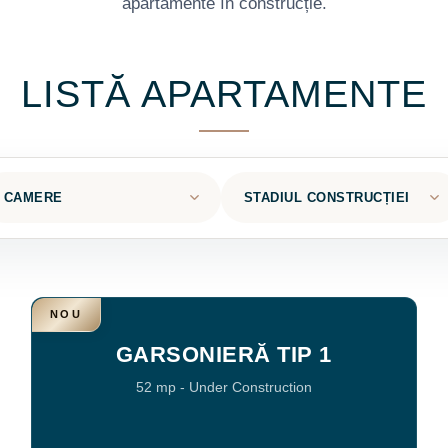
apartamente în construcție.
LISTĂ APARTAMENTE
NOU
GARSONIERĂ TIP 1
52 mp
-
Under Construction