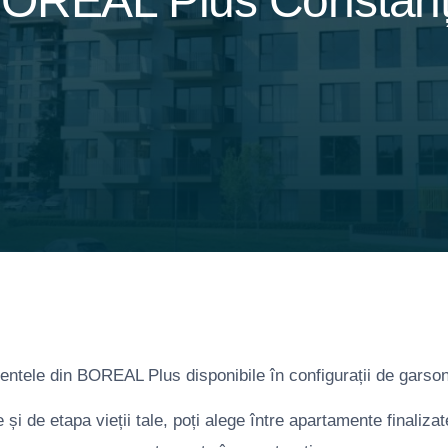
OREAL Plus Constan
tele din BOREAL Plus disponibile în configurații de garson
e și de etapa vieții tale, poți alege între apartamente finaliza