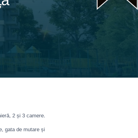
ța
ieră, 2 și 3 camere.
te, gata de mutare și