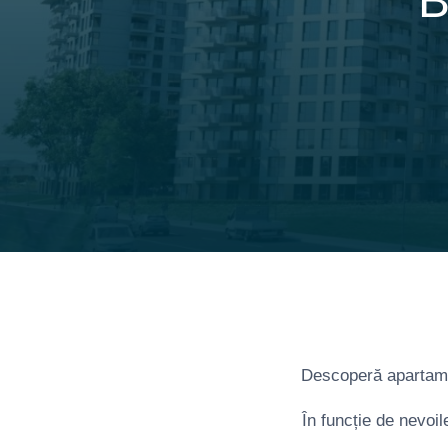
B
Descoperă apartamen
În funcție de nevoil